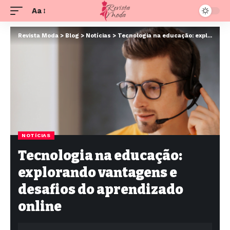
Aa
Revista Moda
>
Blog
>
Notícias
>
Tecnologia na educação: explorando vantagens e desafios do aprendizado online
NOTÍCIAS
Tecnologia na educação:
explorando vantagens e
desafios do aprendizado
online