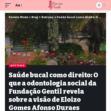
Aa
Revista Moda
>
Blog
>
Notícias
>
Saúde bucal como direito: O que a odontologia social da Fundação Gentil revela sobre a visão de Eloizo Gomes Afonso Duraes
NOTÍCIAS
Saúde bucal como direito: O
que a odontologia social da
Fundação Gentil revela
sobre a visão de Eloizo
Gomes Afonso Duraes