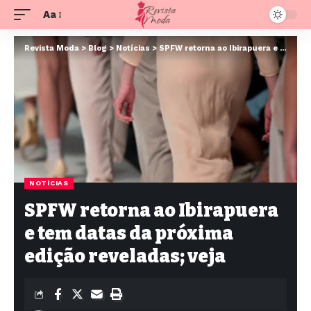
Aa
Revista Moda
>
Blog
>
Notícias
>
SPFW retorna ao Ibirapuera e tem datas da próxima edição reveladas; veja
NOTÍCIAS
SPFW retorna ao Ibirapuera
e tem datas da próxima
edição reveladas; veja