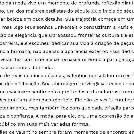
o da moda vive um momento de profunda reflexão diante
no, um dos maiores estilistas do século XX e início do séc
riar beleza em cada detalhe. Sua trajetória começa em u
a, mas logo seus sonhos universais o conduziram a Paris
ão de elegância que ultrapassou fronteiras culturais e est
carreira, ele escolheu dedicar sua vida à criação de peç
ncia humana, não apenas a aparência exterior. Essa dedic
 vestir fez com que ele se tornasse referência para geraçõ
res e amantes da moda.
o de mais de cinco décadas, Valentino consolidou um esti
o de sofisticação. Sua abordagem privilegiava tecidos rico
que evocavam sentimentos profundos e duradouros, trad
es que iam além da superfície. Ele não só vestiu mulher
retenimento, mas também fez com que cada criação pare
za e confiança. A moda, para ele, era uma expressão de ar
público em suas mais variadas formas.
iles de Valentino sempre foram momentos de encontro ent