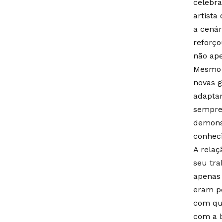
celebra
artista
a cenár
reforço
não ape
Mesmo a
novas g
adaptan
sempre 
demons
conhec
A rela
seu tra
apenas
eram pe
com que
com a 