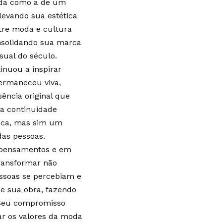
rada como a de um
levando sua estética
tre moda e cultura
onsolidando sua marca
sual do século.
inuou a inspirar
permaneceu viva,
ência original que
a continuidade
oca, mas sim um
as pessoas.
s pensamentos e em
transformar não
ssoas se percebiam e
de sua obra, fazendo
 Seu compromisso
r os valores da moda