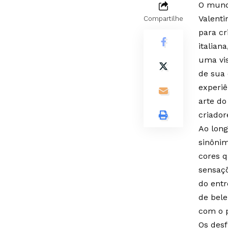
O mund
Valenti
Compartilhe
para c
italian
uma vis
de sua 
experiê
arte do
criado
Ao long
sinônim
cores 
sensaçõ
do ent
de bele
com o 
Os desf