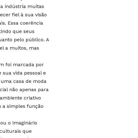
a indústria muitas
er fiel à sua visão
is. Essa coerência
tindo que seus
uanto pelo público. A
el a muitos, mas
ém foi marcada por
sua vida pessoal e
uiu uma casa de moda
cial não apenas para
mbiente criativo
m a simples função
ou o imaginário
culturais que