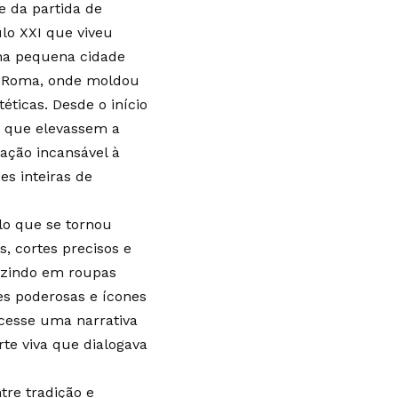
 da partida de
ulo XXI que viveu
ma pequena cidade
 e Roma, onde moldou
éticas. Desde o início
as que elevassem a
ação incansável à
es inteiras de
lo que se tornou
s, cortes precisos e
uzindo em roupas
es poderosas e ícones
cesse uma narrativa
te viva que dialogava
re tradição e