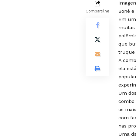
Imagem
Boné e 
Compartilhe
Em uma
muitas 
polêmic
que bus
truque 
A comb
ela est
popular
experim
Um dos 
combo “
os mais
com fac
nas pr
Uma das