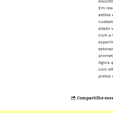
encontr
Em res
estilos
cuidado
aliado 
Com a 
experim
estonad
promete
Agora 
com dif
pretos 
Compartilhe esse