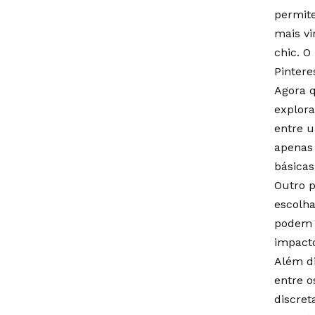
permite
mais vi
chic. O
Pintere
Agora 
explora
entre u
apenas 
básicas
Outro p
escolha
podem o
impacto
Além di
entre 
discret