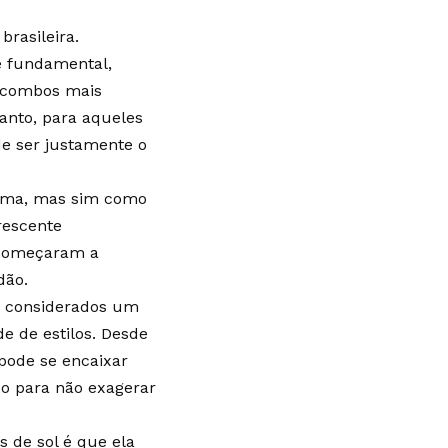
rasileira.
é fundamental,
s combos mais
tanto, para aqueles
e ser justamente o
esma, mas sim como
rescente
s começaram a
dão.
ão considerados um
 de estilos. Desde
pode se encaixar
do para não exagerar
 de sol é que ela