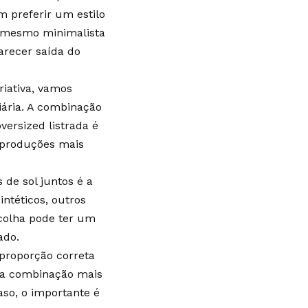
m preferir um estilo
é mesmo minimalista
parecer saída do
iativa, vamos
iária. A combinação
ersized listrada é
 produções mais
 de sol juntos é a
ntéticos, outros
colha pode ter um
ado.
proporção correta
ma combinação mais
aso, o importante é