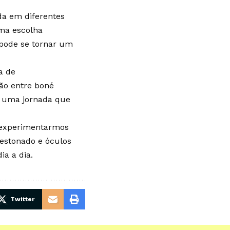
da em diferentes
uma escolha
 pode se tornar um
a de
ão entre boné
e uma jornada que
 experimentarmos
 estonado e óculos
ia a dia.
Twitter