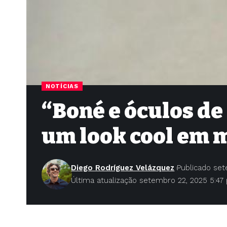
NOTÍCIAS
“Boné e óculos de 
um look cool em m
Diego Rodríguez Velázquez
Publicado se
Última atualização setembro 22, 2025 5:47