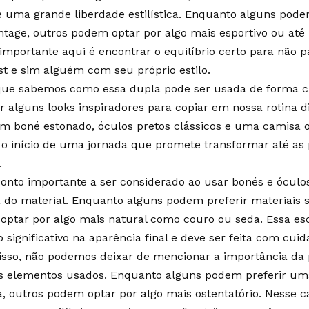
 uma grande liberdade estilística. Enquanto alguns pode
ntage, outros podem optar por algo mais esportivo ou at
 importante aqui é encontrar o equilíbrio certo para não 
st e sim alguém com seu próprio estilo.
que sabemos como essa dupla pode ser usada de forma cr
r alguns looks inspiradores para copiar em nossa rotina d
m boné estonado, óculos pretos clássicos e uma camisa ov
o início de uma jornada que promete transformar até as
.
onto importante a ser considerado ao usar bonés e óculos
 do material. Enquanto alguns podem preferir materiais si
ptar por algo mais natural como couro ou seda. Essa es
 significativo na aparência final e deve ser feita com cuid
sso, não podemos deixar de mencionar a importância da 
os elementos usados. Enquanto alguns podem preferir u
a, outros podem optar por algo mais ostentatório. Nesse c