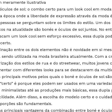
 meramente ilustrativa
óculos de sol: o combo certo para um look cool em moda b
 época onde a liberdade de expressão através da moda 
pessoas se perguntam sobre os limites do estilo. Um do
os na atualidade são bonés e óculos de sol juntos. No en
cam um look cool sem esforço excessivo, essa dupla pod
certo.
inação entre os dois elementos não é novidade em si m
á sendo utilizada na moda brasileira atualmente. Com a c
ização dos estilos de rua e do streetwear, muitos joven
entar com diferentes looks para se destacarem da multi
principais motivos pelos quais o boné e óculos de sol s
certo” é porque eles podem ser usados em uma variedade
 minimalistas até as produções mais básicas, essa dupla 
ilidade. Além disso, a escolha do modelo certo e o cuida
oporções são fundamentais.
 principais vantagens da combinação entre boné e óculos